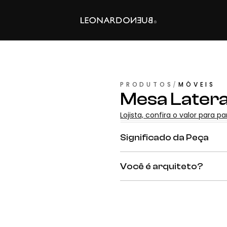
PRODUTOS
/
MÓVEIS
Mesa Latera
Lojista, confira o valor para p
Significado da Peça
Você é arquiteto?